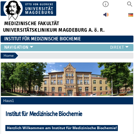
MEDIZINISCHE FAKULTÄT
UNIVERSITÄTSKLINIKUM MAGDEBURG A. ö. R.
INSTITUT FÜR MEDIZINISCHE BIOCHEMIE
DAS TEAM
Home
FORSCHUNG
LEHRE
OFFENE STELLEN
Haus1
Institut für Medizinische Biochemie
Herzlich Wilkommen am Institut für Medizinische Biochemie!