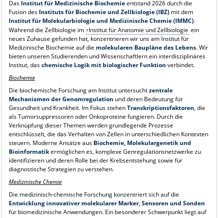
Das
Institut für Medizinische Biochemie
entstand 2026 durch die
Fusion des
Instituts für Biochemie und Zellbiologie (IBZ)
mit dem
Institut für Molekularbiologie und Medizinische Chemie (IMMC)
.
Während die Zellbiologie im
Institut für Anatomie und Zellbiologie
ein
neues Zuhause gefunden hat, konzentrieren wir uns am Institut für
Medizinische Biochemie auf die
molekularen Baupläne des Lebens
. Wir
bieten unseren Studierenden und Wissenschaftlern ein interdisziplinäres
Institut, das
chemische Logik mit biologischer Funktion
verbindet.
Biochemie
Die biochemische Forschung am Institut untersucht
zentrale
Mechanismen der Genomregulation
und deren Bedeutung für
Gesundheit und Krankheit. Im Fokus stehen
Transkriptionsfaktoren
, die
als Tumorsuppressoren oder Onkoproteine fungieren. Durch die
Verknüpfung dieser Themen werden grundlegende Prozesse
entschlüsselt, die das Verhalten von Zellen in unterschiedlichen Kontexten
steuern. Moderne Ansätze aus
Biochemie, Molekulargenetik und
Bioinformatik
ermöglichen es, komplexe Genregulationsnetzwerke zu
identifizieren und deren Rolle bei der Krebsentstehung sowie für
diagnostische Strategien zu verstehen.
Medizinische Chemie
Die medizinisch-chemische Forschung konzentriert sich auf die
Entwicklung innovativer molekularer Marker, Sensoren und Sonden
für biomedizinische Anwendungen. Ein besonderer Schwerpunkt liegt auf