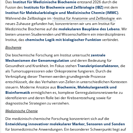
Das
Institut für Medizinische Biochemie
entstand 2026 durch die
Fusion des
Instituts für Biochemie und Zellbiologie (IBZ)
mit dem
Institut für Molekularbiologie und Medizinische Chemie (IMMC)
.
Während die Zellbiologie im
Institut für Anatomie und Zellbiologie
ein
neues Zuhause gefunden hat, konzentrieren wir uns am Institut für
Medizinische Biochemie auf die
molekularen Baupläne des Lebens
. Wir
bieten unseren Studierenden und Wissenschaftlern ein interdisziplinäres
Institut, das
chemische Logik mit biologischer Funktion
verbindet.
Biochemie
Die biochemische Forschung am Institut untersucht
zentrale
Mechanismen der Genomregulation
und deren Bedeutung für
Gesundheit und Krankheit. Im Fokus stehen
Transkriptionsfaktoren
, die
als Tumorsuppressoren oder Onkoproteine fungieren. Durch die
Verknüpfung dieser Themen werden grundlegende Prozesse
entschlüsselt, die das Verhalten von Zellen in unterschiedlichen Kontexten
steuern. Moderne Ansätze aus
Biochemie, Molekulargenetik und
Bioinformatik
ermöglichen es, komplexe Genregulationsnetzwerke zu
identifizieren und deren Rolle bei der Krebsentstehung sowie für
diagnostische Strategien zu verstehen.
Medizinische Chemie
Die medizinisch-chemische Forschung konzentriert sich auf die
Entwicklung innovativer molekularer Marker, Sensoren und Sonden
für biomedizinische Anwendungen. Ein besonderer Schwerpunkt liegt auf