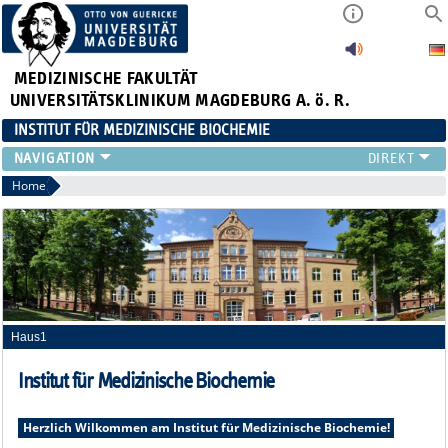
MEDIZINISCHE FAKULTÄT
UNIVERSITÄTSKLINIKUM MAGDEBURG A. ö. R.
INSTITUT FÜR MEDIZINISCHE BIOCHEMIE
DAS TEAM
Home
FORSCHUNG
LEHRE
OFFENE STELLEN
Haus1
Institut für Medizinische Biochemie
Herzlich Wilkommen am Institut für Medizinische Biochemie!